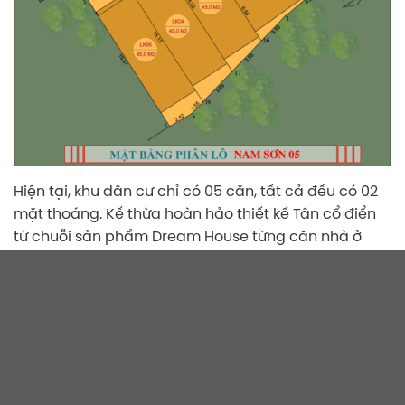
Hiện tại, khu dân cư chỉ có 05 căn, tất cả đều có 02
mặt thoáng. Kế thừa hoàn hảo thiết kế Tân cổ điển
từ chuỗi sản phẩm Dream House từng căn nhà ở
đây đều có vẻ đẹp sang trọng, bền bỉ với thời gian.
Cùng với đó là nội thất cao cấp, diện tích rộng rãi
rất thích hợp cho gia đình đa thê hệ đang cần một
ngôi nhà đáng sống.
Dream House Nam Sơn nội