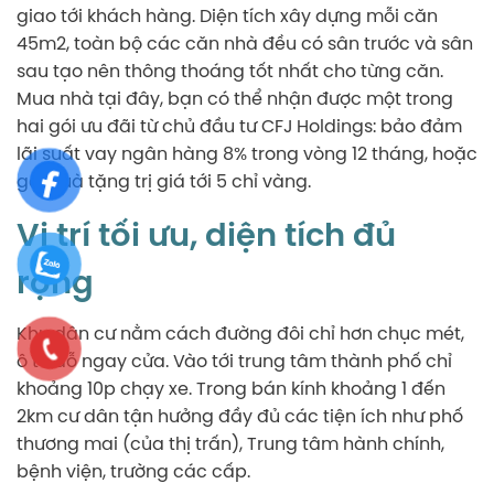
giao tới khách hàng. Diện tích xây dựng mỗi căn
45m2, toàn bộ các căn nhà đều có sân trước và sân
sau tạo nên thông thoáng tốt nhất cho từng căn.
Mua nhà tại đây, bạn có thể nhận được một trong
hai gói ưu đãi từ chủ đầu tư CFJ Holdings: bảo đảm
lãi suất vay ngân hàng 8% trong vòng 12 tháng, hoặc
gói quà tặng trị giá tới 5 chỉ vàng.
Vị trí tối ưu, diện tích đủ
rộng
Khu dân cư nằm cách đường đôi chỉ hơn chục mét,
ô tô đỗ ngay cửa. Vào tới trung tâm thành phố chỉ
khoảng 10p chạy xe. Trong bán kính khoảng 1 đến
2km cư dân tận hưởng đầy đủ các tiện ích như phố
thương mai (của thị trấn), Trung tâm hành chính,
bệnh viện, trường các cấp.