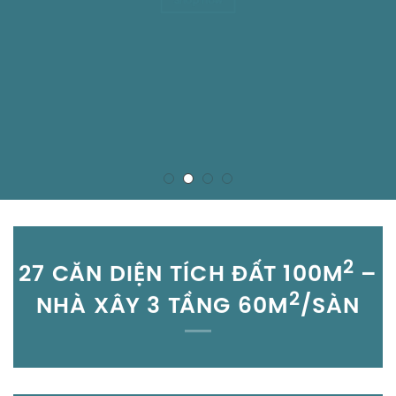
Shop now
2
27 CĂN DIỆN TÍCH ĐẤT 100M
–
2
NHÀ XÂY 3 TẦNG 60M
/SÀN