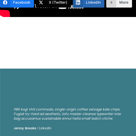
Facebook
X (Twitter)
LinkedIn
More
PBR kogi VHS commodo, single-origin coffee selvage kale chips.
Fugiat try-hard ad aesthetic, tofu master cleanse typewriter tote
bag accusamus sustainable ennui hella small batch cliche.
/
LinkedIn
Jenny Brooks