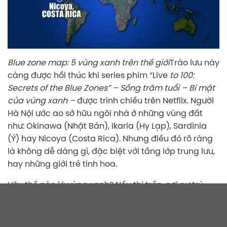
Blue zone map: 5 vùng xanh trên thế giới
Trào lưu này
càng được hối thúc khi series phim “Live
to 100:
Secrets of the Blue Zones” – Sống trăm tuổi – Bí mật
của vùng xanh –
được trình chiếu trên Netflix. Người
Hà Nội ước ao sở hữu ngôi nhà ở những vùng đất
như: Okinawa (Nhật Bản), Ikaria (Hy Lạp), Sardinia
(Ý) hay Nicoya (Costa Rica). Nhưng điều đó rõ ràng
là không dễ dàng gì, đặc biệt với tầng lớp trung lưu,
hay những giới trẻ tinh hoa.
Vậy thế nào là vùng xanh? Nếu thị trấn, nơi cư trú
của bạn có nhiều người vẫn sống khỏe mạnh, năng
động ở độ tuổi trên 90, thậm chí 100 tuổi thì rất có
thể bạn đang sống ở vùng xanh (Blue Zone). Đó là