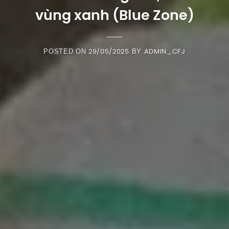
vùng xanh (Blue Zone)
POSTED ON
BY
29/05/2025
ADMIN_CFJ