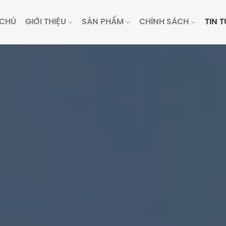
 CHỦ
GIỚI THIỆU
SẢN PHẨM
CHÍNH SÁCH
TIN 