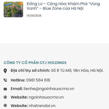
Đồng Lư – Cộng Hòa: Khám Phá “Vùng
Xanh” – Blue Zone của Hà Nội
19/06/2025
CÔNG TY CỔ PHẦN CFJ HOLDINGS
Địa chỉ trụ sở chính:
Số 8 Tú Mỡ, Yên Hòa, Hà Nội.
Hotline:
0981 584 618
Email:
lienhe@ngoinhauocmo.vn
Website:
ngoinhauocmo.vn
Website:
nhatrendoi.vn