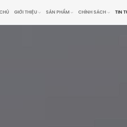
 CHỦ
GIỚI THIỆU
SẢN PHẨM
CHÍNH SÁCH
TIN 