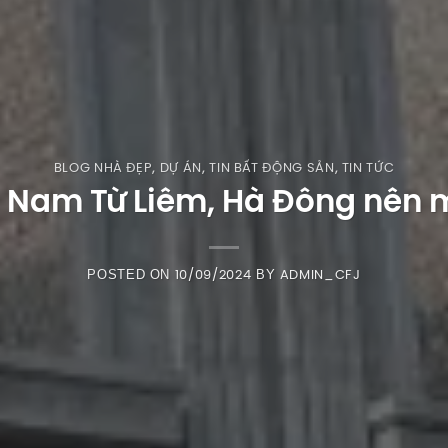
BLOG NHÀ ĐẸP
,
DỰ ÁN
,
TIN BẤT ĐỘNG SẢN
,
TIN TỨC
, Nam Từ Liêm, Hà Đông nên 
POSTED ON
BY
10/09/2024
ADMIN_CFJ