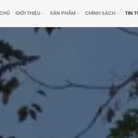
 CHỦ
GIỚI THIỆU
SẢN PHẨM
CHÍNH SÁCH
TIN 