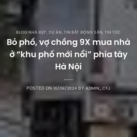
BLOG NHÀ ĐẸP
,
DỰ ÁN
,
TIN BẤT ĐỘNG SẢN
,
TIN TỨC
Bỏ phố, vợ chồng 9X mua nhà
ở “khu phố mới nổi” phía tây
Hà Nội
POSTED ON
BY
10/09/2024
ADMIN_CFJ