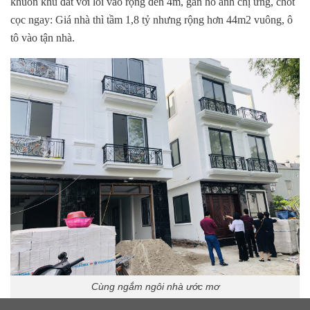
khuôn khu đất với lối vào rộng đến 4m, gần hồ anh chị ưng, chốt
cọc ngay: Giá nhà thì tầm 1,8 tỷ nhưng rộng hơn 44m2 vuông, ô
tô vào tận nhà.
Cùng ngắm ngôi nhà ước mơ