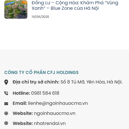
Đồng Lư – Cộng Hòa: Khám Phá “Vùng
Xanh” – Blue Zone của Hà Nội
19/06/2025
CÔNG TY CỔ PHẦN CFJ HOLDINGS
Địa chỉ trụ sở chính:
Số 8 Tú Mỡ, Yên Hòa, Hà Nội.
Hotline:
0981 584 618
Email:
lienhe@ngoinhauocmo.vn
Website:
ngoinhauocmo.vn
Website:
nhatrendoi.vn