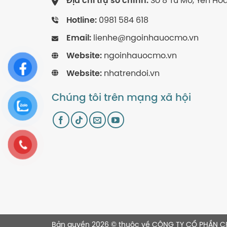
Địa chỉ trụ sở chính:
Số 8 Tú Mỡ, Yên Hòa
Hotline:
0981 584 618
Email:
lienhe@ngoinhauocmo.vn
Website:
ngoinhauocmo.vn
Website:
nhatrendoi.vn
Chúng tôi trên mạng xã hội
Bản quyền 2026 © thuộc về CÔNG TY CỔ PHẦN C