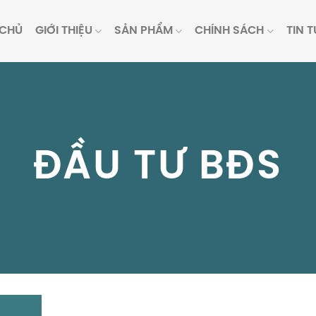
 CHỦ
GIỚI THIỆU
SẢN PHẨM
CHÍNH SÁCH
TIN 
ĐẦU TƯ BĐS