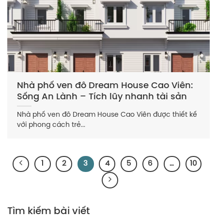
Nhà phố ven đô Dream House Cao Viên:
Sống An Lành – Tích lũy nhanh tài sản
Nhà phố ven đô Dream House Cao Viên được thiết kế
với phong cách trẻ...
1
2
3
4
5
6
…
10
Tìm kiếm bài viết