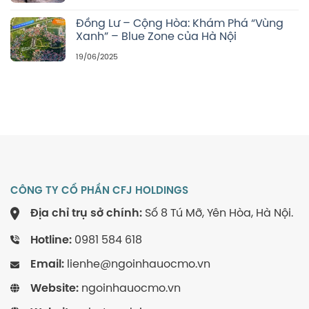
Đồng Lư – Cộng Hòa: Khám Phá “Vùng
Xanh” – Blue Zone của Hà Nội
19/06/2025
CÔNG TY CỔ PHẦN CFJ HOLDINGS
Địa chỉ trụ sở chính:
Số 8 Tú Mỡ, Yên Hòa, Hà Nội.
Hotline:
0981 584 618
Email:
lienhe@ngoinhauocmo.vn
Website:
ngoinhauocmo.vn